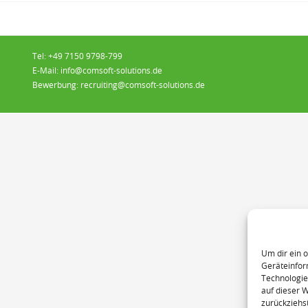
Tel:
+49 7150 9798-799
E-Mail:
info@comsoft-solutions.de
Bewerbung:
recruiting@comsoft-solutions.de
Um dir ein 
Geräteinfor
Technologie
auf dieser 
zurückziehs