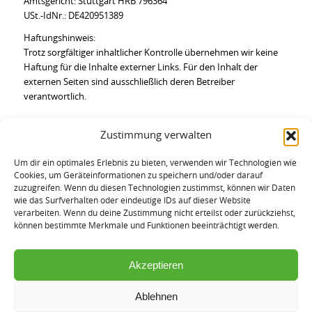
Amtsgericht: Stuttgart HRB 796364
USt.-IdNr.: DE420951389
Haftungshinweis:
Trotz sorgfältiger inhaltlicher Kontrolle übernehmen wir keine
Haftung für die Inhalte externer Links. Für den Inhalt der
externen Seiten sind ausschließlich deren Betreiber
verantwortlich.
Zustimmung verwalten
ComSoft Solutions GmbH
Um dir ein optimales Erlebnis zu bieten, verwenden wir Technologien wie
Cookies, um Geräteinformationen zu speichern und/oder darauf
Siemensstraße 28
zuzugreifen. Wenn du diesen Technologien zustimmst, können wir Daten
70825 Korntal-Münchingen
wie das Surfverhalten oder eindeutige IDs auf dieser Website
verarbeiten. Wenn du deine Zustimmung nicht erteilst oder zurückziehst,
können bestimmte Merkmale und Funktionen beeinträchtigt werden.
Tel:
+49 7150 9798-799
E-Mail:
info@comsoft-solutions.de
Bewerbung:
recruiting@comsoft-solutions.de
Akzeptieren
Datenschutz
Ablehnen